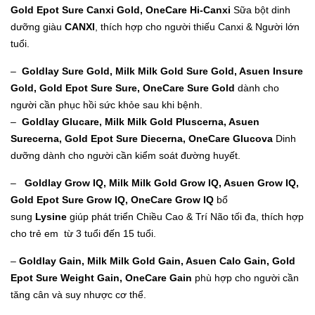
Gold Epot Sure Canxi Gold, OneCare Hi-Canxi
Sữa bột dinh
dưỡng giàu
CANXI
, thích hợp cho người thiếu Canxi & Người lớn
tuổi.
–
Goldlay Sure Gold, Milk Milk Gold Sure Gold, Asuen Insure
Gold, Gold Epot Sure Sure, OneCare Sure Gold
dành cho
người cần phục hồi sức khỏe sau khi bệnh.
–
Goldlay Glucare, Milk Milk Gold Pluscerna, Asuen
Surecerna, Gold Epot Sure Diecerna, OneCare Glucova
Dinh
dưỡng dành cho người cần kiểm soát đường huyết.
–
Goldlay Grow IQ, Milk Milk Gold Grow IQ, Asuen Grow IQ,
Gold Epot Sure Grow IQ, OneCare Grow IQ
bổ
sung
Lysine
giúp phát triển Chiều Cao & Trí Não tối đa, thích hợp
cho trẻ em từ 3 tuổi đến 15 tuổi.
–
Goldlay Gain, Milk Milk Gold Gain, Asuen Calo Gain, Gold
Epot Sure Weight Gain, OneCare Gain
phù hợp cho người cần
tăng cân và suy nhược cơ thể.