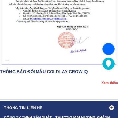
THÔNG BÁO ĐỔI MẪU GOLDLAY GROW IQ
Xem thêm
THÔNG TIN LIÊN HỆ
CÔNG TY TNHH SẢN XUẤT - THƯƠNG MẠI HƯƠNG KHÁNH