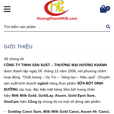
0
GIỚI THIỆU
Về chúng tôi
CÔNG TY TNHH SẢN XUẤT – THƯƠNG MẠI HƯƠNG KHÁNH
được thành lập ngày 05 tháng 12 năm 2006, với phương châm
hoạt động ”Chất lượng – Uy Tín – Sáng tạo – Hiệu quả”. Chuyên
sản xuất kinh doanh
ngành
hàng thực phẩm
SỮA BỘT DINH
DƯỠNG
các loại, đặc biệt mặt hàng Sữa bột mang nhãn
hiệu
Milk Milk Gold
,
GoldLay
,
Asuen, Gold Epot Sure,
OneCare
hiện
Công ty
chúng tôi có một số dòng sản phẩm:
–
Goldlay Canxi Sure, Milk Milk Gold Canxi, Asuen Hi- Canxi,