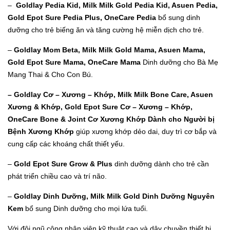
–
Goldlay Pedia Kid, Milk Milk Gold Pedia Kid, Asuen Pedia,
Gold Epot Sure Pedia Plus, OneCare
Pedia
bổ sung dinh
dưỡng cho trẻ biếng ăn và tăng cường hệ miễn dịch cho trẻ.
–
Goldlay Mom Beta, Milk Milk Gold Mama, Asuen Mama,
Gold Epot Sure Mama, OneCare Mama
Dinh dưỡng cho Bà Mẹ
Mang Thai & Cho Con Bú.
– Goldlay Cơ – Xương – Khớp, Milk Milk Bone Care, Asuen
Xương & Khớp, Gold Epot Sure Cơ – Xương – Khớp,
OneCare Bone & Joint Cơ Xương Khớp Dành cho Người bị
Bệnh Xương Khớp
giúp xương khớp dẻo dai, duy trì cơ bắp và
cung cấp các khoáng chất thiết yếu.
–
Gold Epot Sure Grow & Plus
dinh dưỡng dành cho trẻ cần
phát triển chiều cao và trí não.
–
Goldlay Dinh Dưỡng, Milk Milk Gold Dinh Dưỡng Nguyên
Kem
bổ sung Dinh dưỡng cho mọi lứa tuổi.
Với đội ngũ công nhân viên kỹ thuật cao và dây chuyền thiết bị