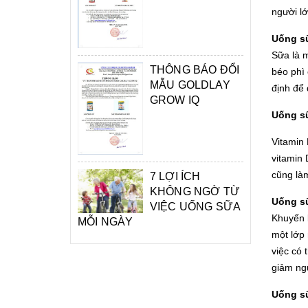
người lớ
Uống sữ
Sữa là 
THÔNG BÁO ĐỔI
béo phì 
MẪU GOLDLAY
định để 
GROW IQ
Uống sữ
Vitamin 
vitamin 
cũng là
7 LỢI ÍCH
KHÔNG NGỜ TỪ
Uống sữ
VIỆC UỐNG SỮA
Khuyến 
MỖI NGÀY
một lớp 
việc có 
giảm ng
Uống sữ