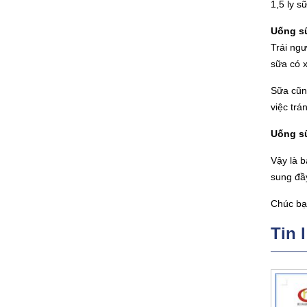
1,5 ly s
Uống s
Trái ngư
sữa có 
Sữa cũng
việc trá
Uống sữ
Vậy là b
sung đầ
Chúc bạ
Tin 