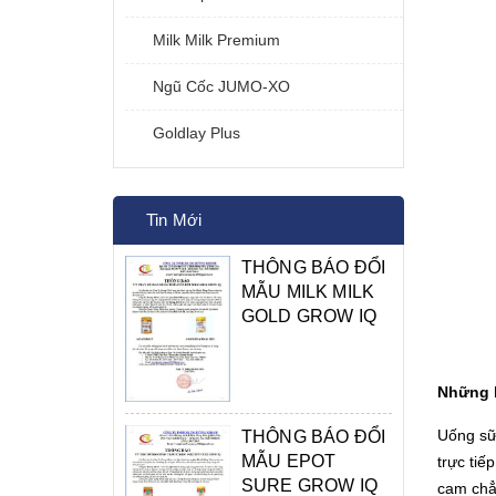
Milk Milk Premium
Ngũ Cốc JUMO-XO
Goldlay Plus
Tin Mới
THÔNG BÁO ĐỔI
MẪU MILK MILK
GOLD GROW IQ
Những l
Uống sữa
THÔNG BÁO ĐỔI
MẪU EPOT
trực tiế
SURE GROW IQ
cam chẳn