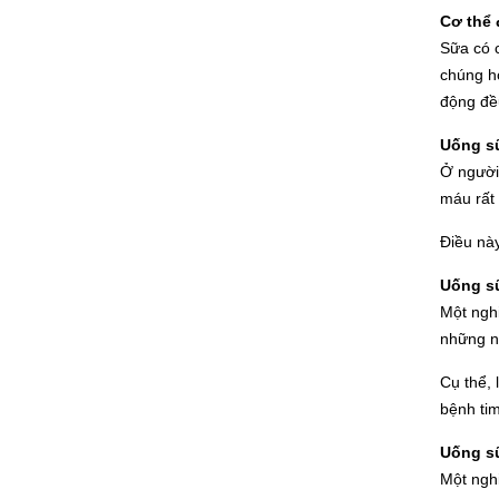
Cơ thể
Sữa có c
chúng h
động đề
Uống sữ
Ở người 
máu rất 
Điều này
Uống s
Một nghi
những ng
Cụ thể, 
bệnh ti
Uống s
Một nghi