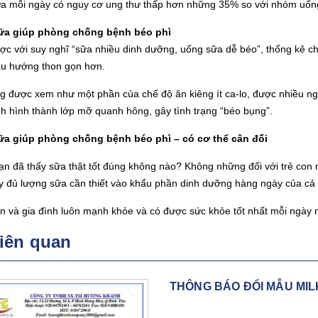
ữa mỗi ngày có nguy cơ ung thư thấp hơn những 35% so với nhóm uống 
ữa giúp phòng chống bệnh béo phì
ợc với suy nghĩ “sữa nhiều dinh dưỡng, uống sữa dễ béo”, thống kê c
xu hướng thon gọn hơn.
 được xem như một phần của chế độ ăn kiêng ít ca-lo, được nhiều ngư
nh hình thành lớp mỡ quanh hông, gây tình trạng “béo bụng”.
a giúp phòng chống bệnh béo phì – có cơ thể cân đối
ạn đã thấy sữa thật tốt đúng không nào? Không những đối với trẻ con 
y đủ lượng sữa cần thiết vào khẩu phần dinh dưỡng hàng ngày của cả
n và gia đình luôn mạnh khỏe và có được sức khỏe tốt nhất mỗi ngày 
liên quan
THÔNG BÁO ĐỔI MẪU MIL