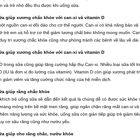
n và trẻ nhỏ đều thu được khi uống sữa.
a giúp xương chắc khỏe với can-xi và vitamin D
một nguồn can-xi dồi dào cho cơ thể người. Can-xi có khả năng bảo v
ở trẻ em và hỗ trợ cơ thể giảm lượng chất béo không mong muốn. Can-
duy trì xương chắc khỏe cũng như phòng tránh các bệnh về lâu về dài k
a giúp xương chắc khỏe với can-xi và vitamin D
D trong sữa cũng giúp tăng cường hấp thụ Can-xi. Nhiều loại sữa tốt 
D (IU là đơn vị đo lường của vitamin). Vitamin D còn giúp xương phát 
m giảm viêm và tăng cường chức năng của hệ miễn dịch.
a giúp răng chắc khỏe
khích trẻ uống sữa sẽ dẫn đến kết quả là chúng dễ có được sức khỏe 
màng mỏng trên bề mặt men răng, giúp ngăn chặn răng mất can-xi và ph
thêm năng lượng và sức khỏe, uống sữa còn gián tiếp giúp trẻ giảm tiê
uy cơ sâu răng cũng như nướu yếu.
a giúp cho răng chắc, nướu khỏe