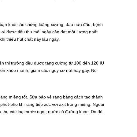
ệ bạn khỏi các chứng loãng xương, đau nửa đầu, bệnh
xi được tiêu thụ mỗi ngày cần đạt một lượng nhất
hi thiếu hụt chất này lâu ngày.
trên thị trường đều được tăng cường từ 100 đến 120 IU
triển khỏe mạnh, giảm các nguy cơ nứt hay gãy. Nó
răng miệng tốt. Sữa bảo vệ răng bằng cách tạo thành
ốt-pho khi răng tiếp xúc với axit trong miệng. Ngoài
u thụ các loại nước ngọt, nước có đường khác. Do đó,