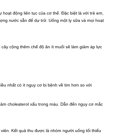
oạt động liên tục của cơ thể. Đặc biệt là với trẻ em,
ợng nước sẵn để dự trữ. Uống một ly sữa và mọi hoạt
i cây cộng thêm chế độ ăn ít muối sẽ làm giảm áp lực
u nhất có ít nguy cơ bị bệnh về tim hơn so với
 giảm choleaterol xấu trong máu. Dẫn đến nguy cơ mắc
viên. Kết quả thu được là nhóm người uống tối thiểu