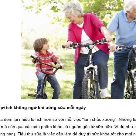
ợi ích không ngờ khi uống sữa mỗi ngày
 đem lại nhiều lợi ích hơn so với mỗi việc “làm chắc xương”. Những l
p mà còn qua các sản phẩm khác có nguồn gốc từ sữa nữa. Ví dụ như p
g hạn). Tiêu thụ sữa là việc cần làm để duy trì sức khỏe tốt cho mọi n