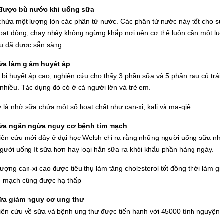
 được bù nước khi uống sữa
hứa một lượng lớn các phân tử nước. Các phân tử nước này tốt cho sự h
oạt động, chạy nhảy không ngừng khắp nơi nên cơ thể luôn cần một lư
u đã được sẵn sàng.
a làm giảm huyết áp
bị huyết áp cao, nghiên cứu cho thấy 3 phần sữa và 5 phần rau củ trá
nhiều. Tác dụng đó có ở cả người lớn và trẻ em.
 là nhờ sữa chứa một số hoạt chất như can-xi, kali và ma-giê.
ữa ngăn ngừa nguy cơ bệnh tim mạch
ên cứu mới đây ở đại học Welsh chỉ ra rằng những người uống sữa nhiề
ười uống ít sữa hơn hay loại hẳn sữa ra khỏi khẩu phần hàng ngày.
lượng can-xi cao được tiêu thụ làm tăng cholesterol tốt đồng thời làm
m mạch cũng được hạ thấp.
ữa giảm nguy cơ ung thư
ên cứu về sữa và bệnh ung thư được tiến hành với 45000 tình nguyện 