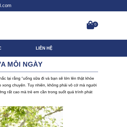
l.com
0
C
LIÊN HỆ
ỮA MỖI NGÀY
c lại rằng “uống sữa đi và bạn sẽ lớn lên thật khỏe
o xong chuyện. Tuy nhiên, không phải vô cớ mà người
ưỡng rất cao mà trẻ em cần trong suốt quá trình phát