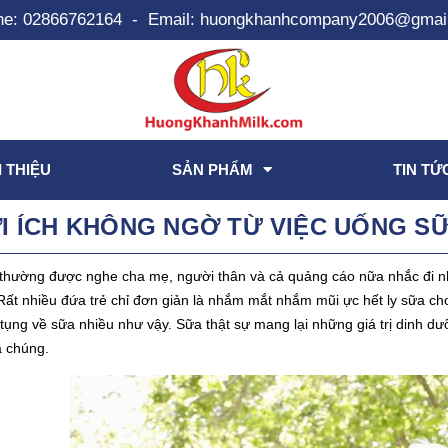
ne:
02866762164
-
Email:
huongkhanhcompany2006@gmai
I THIỆU
SẢN PHẨM
TIN TỨ
ỢI ÍCH KHÔNG NGỜ TỪ VIỆC UỐNG S
thường được nghe cha mẹ, người thân và cả quảng cáo nữa nhắc đi nhắ
ất nhiều đứa trẻ chỉ đơn giản là nhắm mắt nhắm mũi ực hết ly sữa ch
a tụng về sữa nhiều như vậy. Sữa thật sự mang lại những giá trị dinh d
a chúng.