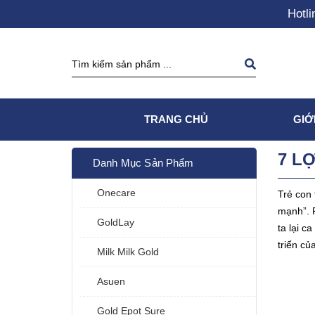
Hotli
TRANG CHỦ
GIỚ
7 L
Danh Mục Sản Phẩm
Onecare
Trẻ con 
mạnh”. R
GoldLay
ta lại c
triển củ
Milk Milk Gold
Asuen
Gold Epot Sure