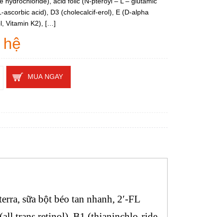
e hydrochloride), acid folic (N-pteroyl – L – glutamic
L-ascorbic acid), D3 (cholecalcif-erol), E (D-alpha
l, Vitamin K2), […]
 hệ
MUA NGAY
erra, sữa bột béo tan nhanh, 2′-FL
l trans retinol), B1 (thianinchlo-ride