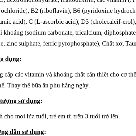
ochloride), B2 (riboflavin), B6 (pyridoxine hydrochlo
amic acid), C (L-ascorbic acid), D3 (cholecalcif-erol
 khoáng (sodium carbonate, tricalcium, diphosphate
e, zinc sulphate, ferric pyrophosphate), Chất xơ, Tau
g dụng
:
 cấp các vitamin và khoáng chất cần thiết cho cơ t
hể. Thay thế bữa ăn phụ hằng ngày.
 tượng sử dụng
:
 cho mọi lứa tuổi, trẻ em từ trên 3 tuổi trở lên.
ng dẫn sử dụng
: