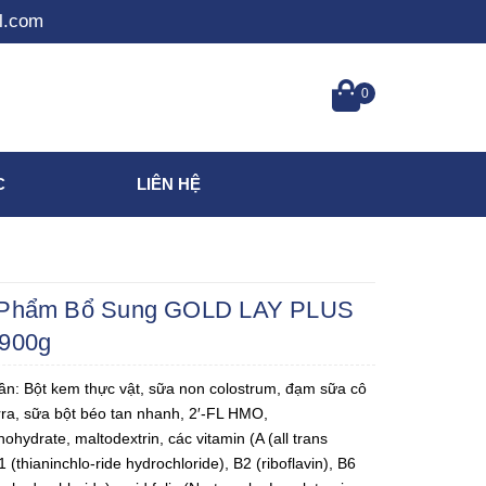
l.com
0
C
LIÊN HỆ
Phẩm Bổ Sung GOLD LAY PLUS
900g
n: Bột kem thực vật, sữa non colostrum, đạm sữa cô
rra, sữa bột béo tan nhanh, 2′-FL HMO,
ohydrate, maltodextrin, các vitamin (A (all trans
B1 (thianinchlo-ride hydrochloride), B2 (riboflavin), B6