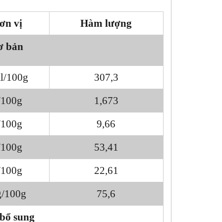
ơn vị
Hàm lượng
ơ bản
al/100g
307,3
/100g
1,673
/100g
9,66
/100g
53,41
/100g
22,61
/100g
75,6
 bổ sung