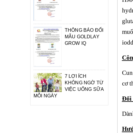
hydr
glut
THÔNG BÁO ĐỔI
muối
MẪU GOLDLAY
iodd
GROW IQ
Côn
Cung
7 LỢI ÍCH
cơ t
KHÔNG NGỜ TỪ
VIỆC UỐNG SỮA
MỖI NGÀY
Đối
Dành
Hướ