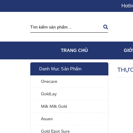
Hotli
TRANG CHỦ
GIỚ
Danh Mục Sản Phẩm
THỰC
Onecare
GoldLay
Milk Milk Gold
Asuen
Gold Epot Sure