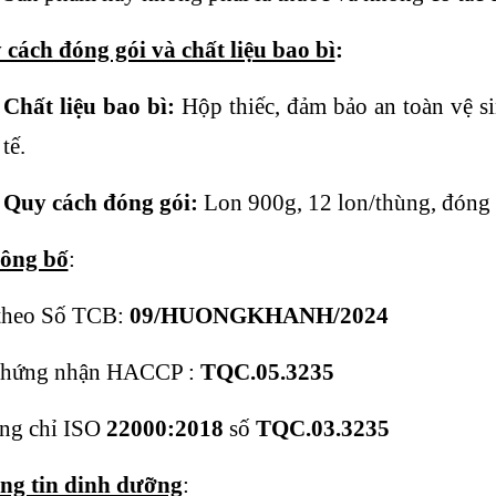
cách đóng gói và chất liệu bao bì
:
Chất liệu bao bì:
Hộp thiếc, đảm bảo an toàn vệ s
tế.
Quy cách đóng gói:
Lon 900g, 12 lon/thùng, đóng 
công bố
:
theo Số TCB:
09/HUONGKHANH/2024
chứng nhận HACCP :
TQC
.05.3235
ng chỉ ISO
22000
:2018
số
TQC.03.3235
ng tin dinh dưỡng
: