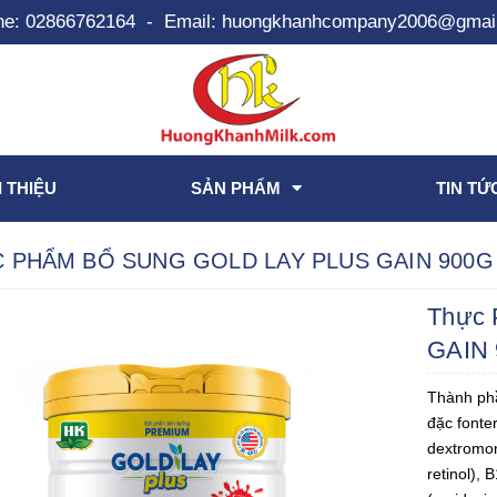
ne:
02866762164
-
Email:
huongkhanhcompany2006@gmai
I THIỆU
SẢN PHẨM
TIN TỨ
 PHẨM BỔ SUNG GOLD LAY PLUS GAIN 900G
Thực 
GAIN 
Thành phầ
đặc fonte
dextromon
retinol), 