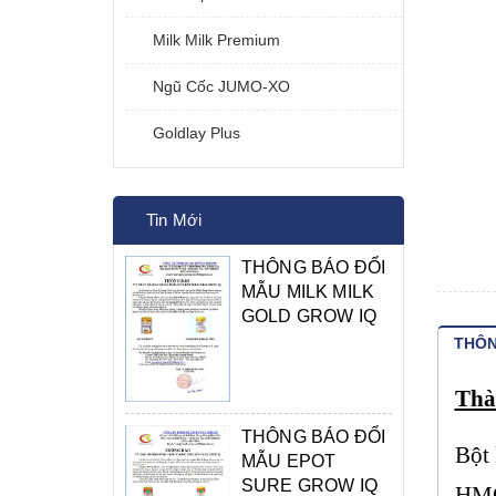
Milk Milk Premium
Ngũ Cốc JUMO-XO
Goldlay Plus
Tin Mới
THÔNG BÁO ĐỔI
MẪU MILK MILK
GOLD GROW IQ
THÔN
Thà
THÔNG BÁO ĐỔI
Bột 
MẪU EPOT
SURE GROW IQ
HMO,