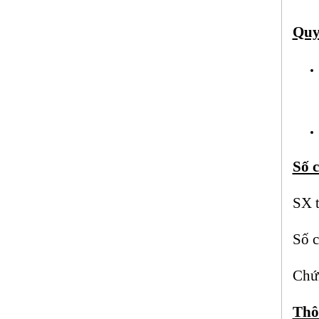
Quy 
Số 
SX 
Số 
Chứ
Thô