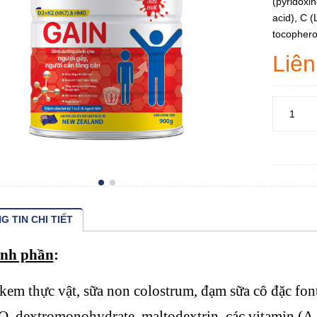
(pyridoxin
acid), C (
tocophero
Liên
G TIN CHI TIẾT
nh phần
:
kem thực vật, sữa non colostrum, đạm sữa cô đặc font
 dextromonohydrate, maltodextrin, các vitamin (A (al