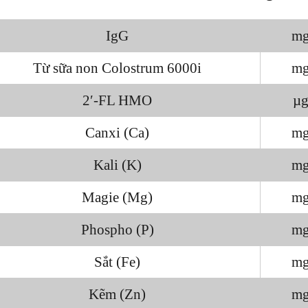
IgG
mg
Từ sữa non Colostrum 6000i
mg
2′-FL HMO
µg
Canxi (Ca)
mg
Kali (K)
mg
Magie (Mg)
mg
Phospho (P)
mg
Sắt (Fe)
mg
Kẽm (Zn)
mg