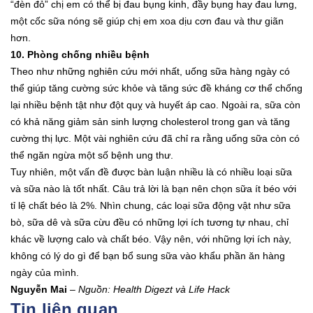
“đèn đỏ” chị em có thể bị đau bụng kinh, đầy bụng hay đau lưng,
một cốc sữa nóng sẽ giúp chị em xoa dịu cơn đau và thư giãn
hơn.
10. Phòng chống nhiều bệnh
Theo như những nghiên cứu mới nhất, uống sữa hàng ngày có
thể giúp tăng cường sức khỏe và tăng sức đề kháng cơ thể chống
lại nhiều bệnh tật như đột quỵ và huyết áp cao. Ngoài ra, sữa còn
có khả năng giảm sản sinh lượng cholesterol trong gan và tăng
cường thị lực. Một vài nghiên cứu đã chỉ ra rằng uống sữa còn có
thể ngăn ngừa một số bệnh ung thư.
Tuy nhiên, một vấn đề được bàn luận nhiều là có nhiều loại sữa
và sữa nào là tốt nhất. Câu trả lời là bạn nên chọn sữa ít béo với
tỉ lệ chất béo là 2%. Nhìn chung, các loại sữa động vật như sữa
bò, sữa dê và sữa cừu đều có những lợi ích tương tự nhau, chỉ
khác về lượng calo và chất béo. Vậy nên, với những lợi ích này,
không có lý do gì để bạn bổ sung sữa vào khẩu phần ăn hàng
ngày của mình.
Nguyễn Mai
–
Nguồn: Health Digezt và Life Hack
Tin liên quan