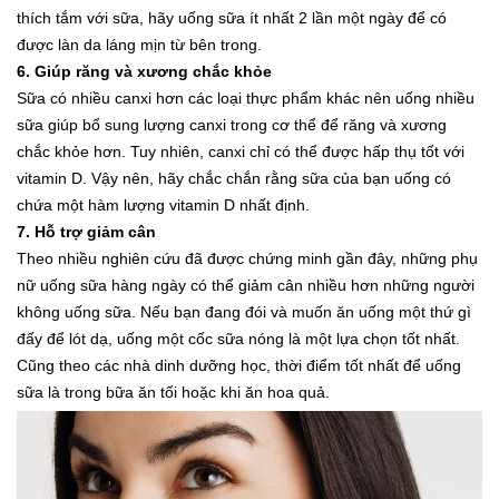
thích tắm với sữa, hãy uống sữa ít nhất 2 lần một ngày để có
được làn da láng mịn từ bên trong.
6. Giúp răng và xương chắc khỏe
Sữa có nhiều canxi hơn các loại thực phẩm khác nên uống nhiều
sữa giúp bổ sung lượng canxi trong cơ thể để răng và xương
chắc khỏe hơn. Tuy nhiên, canxi chỉ có thể được hấp thụ tốt với
vitamin D. Vậy nên, hãy chắc chắn rằng sữa của bạn uống có
chứa một hàm lượng vitamin D nhất định.
7. Hỗ trợ giảm cân
Theo nhiều nghiên cứu đã được chứng minh gần đây, những phụ
nữ uống sữa hàng ngày có thể giảm cân nhiều hơn những người
không uống sữa. Nếu bạn đang đói và muốn ăn uống một thứ gì
đấy để lót dạ, uống một cốc sữa nóng là một lựa chọn tốt nhất.
Cũng theo các nhà dinh dưỡng học, thời điểm tốt nhất để uống
sữa là trong bữa ăn tối hoặc khi ăn hoa quả.