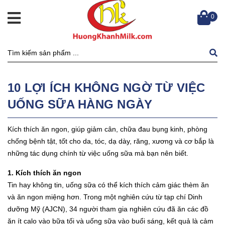
0
10 LỢI ÍCH KHÔNG NGỜ TỪ VIỆC
UỐNG SỮA HÀNG NGÀY
Kích thích ăn ngon, giúp giảm cân, chữa đau bụng kinh, phòng
chống bệnh tật, tốt cho da, tóc, dạ dày, răng, xương và cơ bắp là
những tác dụng chính từ việc uống sữa mà bạn nên biết.
1. Kích thích ăn ngon
Tin hay không tin, uống sữa có thể kích thích cảm giác thèm ăn
và ăn ngon miệng hơn. Trong một nghiên cứu từ tạp chí Dinh
dưỡng Mỹ (AJCN), 34 người tham gia nghiên cứu đã ăn các đồ
ăn ít calo vào bữa tối và uống sữa vào buổi sáng, kết quả là cảm