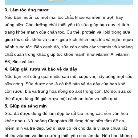
3. Làm tóc óng mượt
Nếu bạn muốn có một mái tóc chắc khỏe và mềm mượt, hãy
uống sữa. Các dưỡng chất thiết yếu từ sữa giúp bạn duy trì tình
trạng khỏe mạnh của chân tóc. Cụ thể, protein và lipid trong sữa
giúp tóc chắc khỏe và canxi giúp kích thích mọc tóc và ngăn ngừa
bệnh rụng tóc. Bên cạnh đó, sữa còn chứa các vitamin và khoáng
chất quan trọng khác giúp tóc khỏe mạnh như vitamin A, vitamin
B6, Bioti và kali.
4. Giúp giải rượu và bảo vệ dạ dày
Nếu bạn trót uống quá nhiều sau một cuộc vui, hãy uống một cốc
sữa nóng. Sữa được cho là có thể bảo vệ dạ dày của bạn khỏi
cồn rượu, bia và trung hòa nồng độ axit trong cồn. Do đó, sữa có
thể được dùng để giải rượu một cách an toàn và hiệu quả.
5. Giúp da sáng mịn
Sữa đã được dùng để làm đẹp từ rất lâu trong các nền văn hóa
khác nhau. Nữ hoàng Cleopatra đã từng dùng sữa tắm để da
mềm mịn và trẻ đẹp. Sở dĩ sữa có lợi cho da là vì sữa chứa rất
nhiều vitamin và dinh dưỡng thiết yếu cho làn da. Nếu bạn không