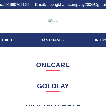
ne:
02866762164
-
Email:
huongkhanhcompany2006@gmai
I THIỆU
SẢN PHẨM
TIN TỨ
ONECARE
GOLDLAY